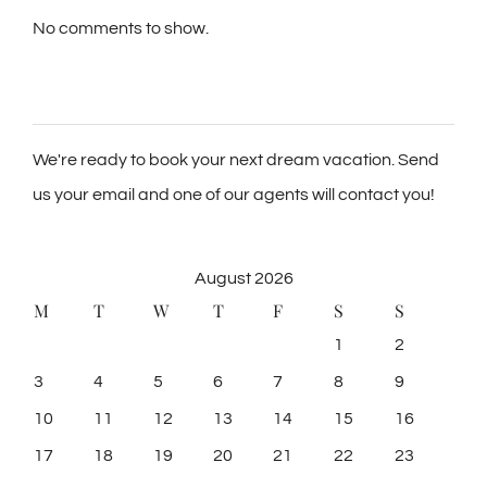
No comments to show.
We're ready to book your next dream vacation. Send
us your email and one of our agents will contact you!
August 2026
M
T
W
T
F
S
S
1
2
3
4
5
6
7
8
9
10
11
12
13
14
15
16
17
18
19
20
21
22
23