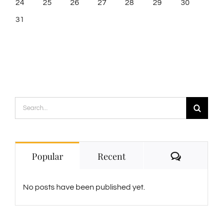
24
25
26
27
28
29
30
31
Search
for:
Comment
Popular
Recent
No posts have been published yet.