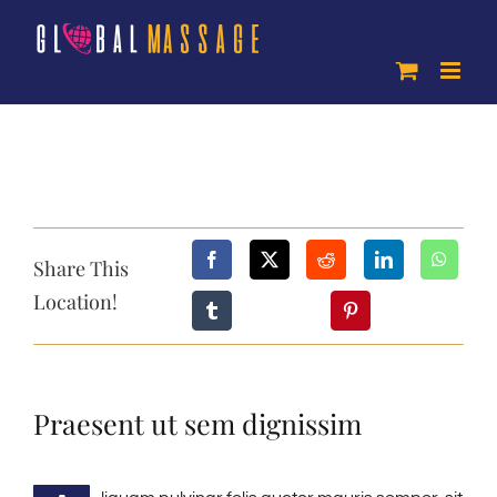
Skip
to
content
Share This
Location!
Praesent ut sem dignissim